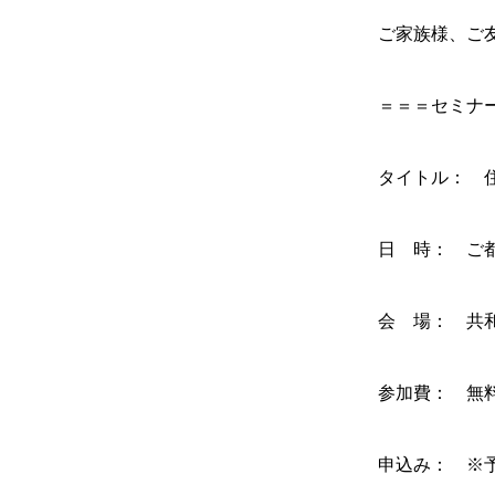
ご家族様、ご
＝＝＝セミナ
タイトル： 
日 時： ご
会 場： 共
参加費： 無
申込み： ※予