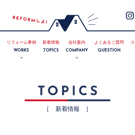
リフォーム事例
新着情報
会社案内
よくあるご質問
ス
E
WORKS
TOPICS
COMPANY
QUESTION
断熱
耐震
リノベーション
マンション
キッチン
浴室
トイレ
洗面所
内装
外装
会社案内
採用情報
［ 新着情報 ］