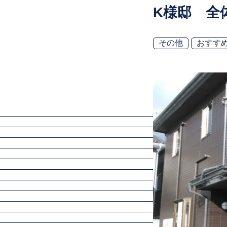
K様邸 全
その他
おすす