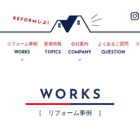
リフォーム事例
新着情報
会社案内
よくあるご質問
ス
E
WORKS
TOPICS
COMPANY
QUESTION
断熱
耐震
リノベーション
マンション
キッチン
浴室
トイレ
洗面所
内装
外装
会社案内
採用情報
［ リフォーム事例 ］