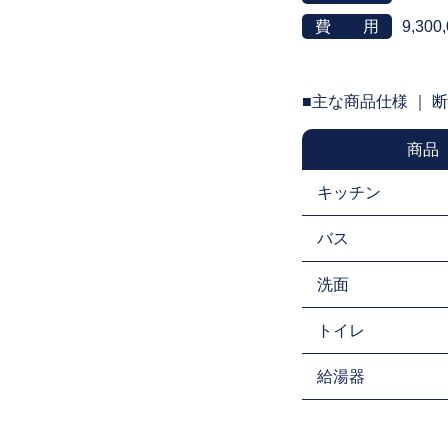
費 用
9,300
■主な商品仕様 ｜ 
商品
キッチン
バス
洗面
トイレ
給湯器