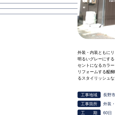
外装・内装ともにリ
明るいグレーにする
セントになるカラー
リフォームする醍醐
るスタイリッシュな
工事地域
長野
工事箇所
外装・
工 期
60日