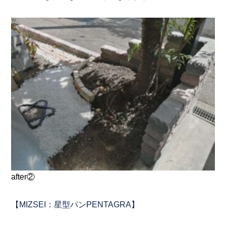
after②
【MIZSEI：星型パンPENTAGRA】