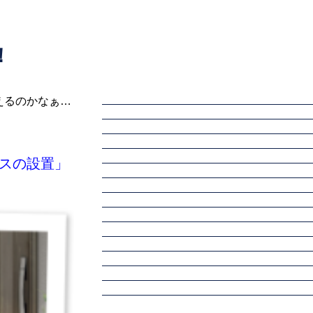
！
えるのかなぁ…
スの設置」