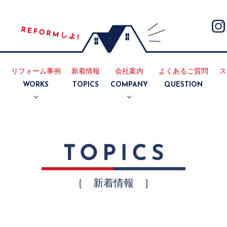
リフォーム事例
新着情報
会社案内
よくあるご質問
ス
E
WORKS
TOPICS
COMPANY
QUESTION
断熱
耐震
リノベーション
マンション
キッチン
浴室
トイレ
洗面所
内装
外装
会社案内
採用情報
［ 新着情報 ］