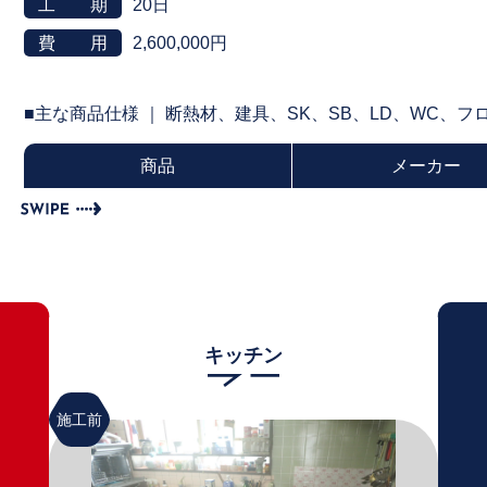
工 期
20日
費 用
2,600,000円
■主な商品仕様 ｜ 断熱材、建具、SK、SB、LD、WC、
商品
メーカー
キッチン
施工前