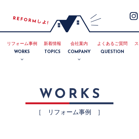
リフォーム事例
新着情報
会社案内
よくあるご質問
ス
E
WORKS
TOPICS
COMPANY
QUESTION
断熱
耐震
リノベーション
マンション
キッチン
浴室
トイレ
洗面所
内装
外装
会社案内
採用情報
［ リフォーム事例 ］