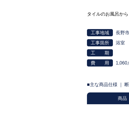
タイルのお風呂から
工事地域
長野
工事箇所
浴室
工 期
費 用
1,060
■主な商品仕様 ｜ 
商品