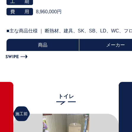
工 期
費 用
8,960,000円
■主な商品仕様 ｜ 断熱材、建具、SK、SB、LD、WC、
商品
メーカー
トイレ
施工前