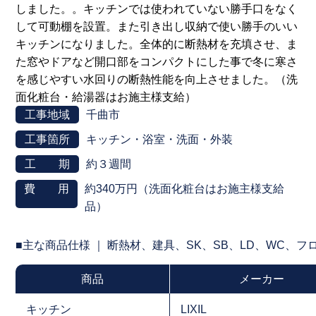
しました。。キッチンでは使われていない勝手口をなく
して可動棚を設置。また引き出し収納で使い勝手のいい
キッチンになりました。全体的に断熱材を充填させ、ま
た窓やドアなど開口部をコンパクトにした事で冬に寒さ
を感じやすい水回りの断熱性能を向上させました。（洗
面化粧台・給湯器はお施主様支給）
工事地域
千曲市
工事箇所
キッチン・浴室・洗面・外装
工 期
約３週間
費 用
約340万円（洗面化粧台はお施主様支給
品）
■主な商品仕様 ｜ 断熱材、建具、SK、SB、LD、WC、
商品
メーカー
キッチン
LIXIL