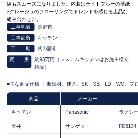
線もスムーズになりました。内装はライトブルーの壁紙
×グレージュのフローリングでトレンドを感じる上品な
組み合わせに。
工事地域
長野市
工事箇所
キッチン
工 期
約2週間
費 用
約93万円（システムキッチンはお施主様支
給品）
■主な商品仕様 ｜ 断熱材、建具、SK、SB、LD、WC、
商品
メーカー
キッチン
Panasonic
ラクシ
天井
サンゲツ
FE6134