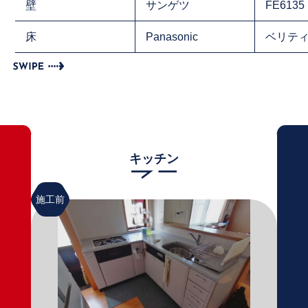
壁
サンゲツ
FE6135
床
Panasonic
ベリテ
キッチン
施工前