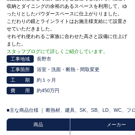
収納とダイニングの余裕のあるスペースを利用して、ゆ
ったりとしたパウダースペースに仕上がりりました。
こだわりの鏡とラインライトはお施主様支給にて設置さ
せていただきました。
それぞれ使われるご家族に合わせた高さと設備に仕上げ
ました。
スタッフブログにて詳しくご紹介しています。
工事地域
長野市
工事箇所
浴室・洗面・断熱・間取変更
工 期
約１ヶ月
費 用
約450万円
■主な商品仕様 ｜ 断熱材、建具、SK、SB、LD、WC、
商品
メーカー