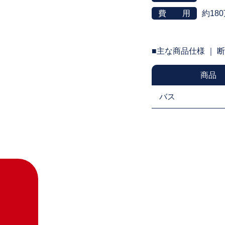
費 用
約18
■主な商品仕様 ｜ 
商品
バス