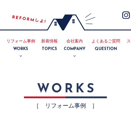
リフォーム事例
新着情報
会社案内
よくあるご質問
ス
E
WORKS
TOPICS
COMPANY
QUESTION
断熱
耐震
リノベーション
マンション
キッチン
浴室
トイレ
洗面所
内装
外装
会社案内
採用情報
［ リフォーム事例 ］