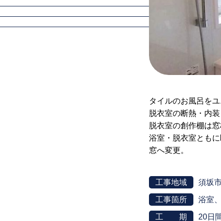
タイルのお風呂をユ
脱衣室の断熱・内装
脱衣室の創作棚は窓
浴室・脱衣室ともに
窓へ変更。
工事地域
須坂
工事箇所
浴室
工 期
20日