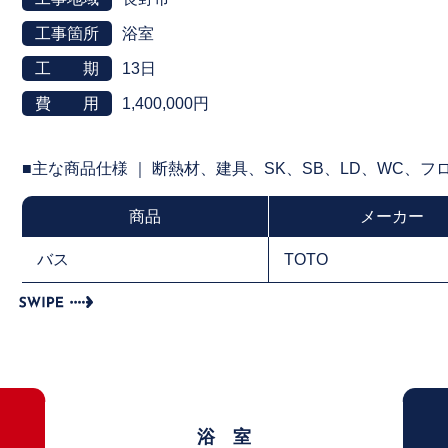
工事箇所
浴室
工 期
13日
費 用
1,400,000円
■主な商品仕様 ｜ 断熱材、建具、SK、SB、LD、WC、
商品
メーカー
バス
TOTO
浴 室