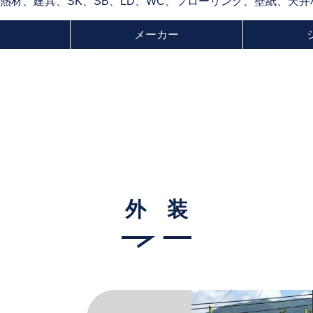
断熱材、建具、SK、SB、LD、WC、フローリング、壁紙、天
メーカー
外 装