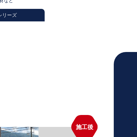
井材など
シリーズ
施工後