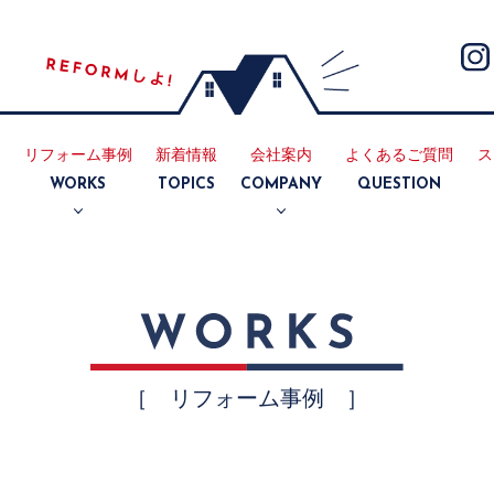
リフォーム事例
新着情報
会社案内
よくあるご質問
ス
E
WORKS
TOPICS
COMPANY
QUESTION
断熱
耐震
リノベーション
マンション
キッチン
浴室
トイレ
洗面所
内装
外装
会社案内
採用情報
［ リフォーム事例 ］