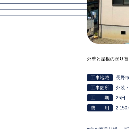
外壁と屋根の塗り替
工事地域
長野
工事箇所
外装
工 期
25日
費 用
2,150