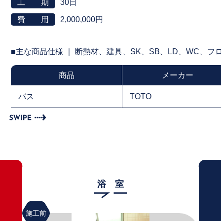
工 期
30日
費 用
2,000,000円
■主な商品仕様 ｜ 断熱材、建具、SK、SB、LD、WC、
商品
メーカー
バス
TOTO
浴 室
施工前