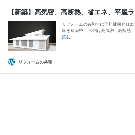
【新築】高気密、高断熱、省エネ、平屋
リフォームの共和では信州健康ゼロエ
家を建築中。 今回は高気密、高断熱、
【新
読む
築】
高
気
密、
リフォームの共和
高
断
熱、
省
エ
ネ、
平
屋
ラ
イ
ク